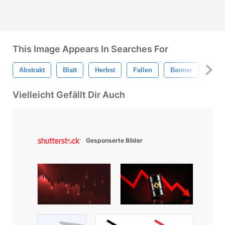
This Image Appears In Searches For
Abstrakt
Blatt
Herbst
Fallen
Banner
Verk
Vielleicht Gefällt Dir Auch
Gesponserte Bilder