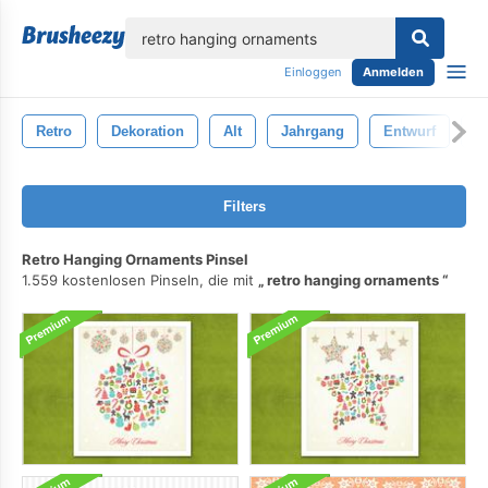
lose
Einloggen
Anmelden
Retro
Dekoration
Alt
Jahrgang
Entwurf
O
Filters
Retro Hanging Ornaments Pinsel
1.559 kostenlosen Pinseln, die mit
retro hanging ornaments