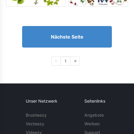
Nächste Seite
1
Unser Netzwerk
Seitenlinks
Brusheezy
Angebote
Vecteezy
Werben
Videezy
Support