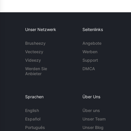
Unser Netzwerk
Seitenlinks
Brusheezy
Angebote
Vecteezy
Werben
Videezy
Support
Werden Sie
DMCA
Anbieter
Sprachen
Über Uns
English
Über uns
Español
Unser Team
Português
Unser Blog