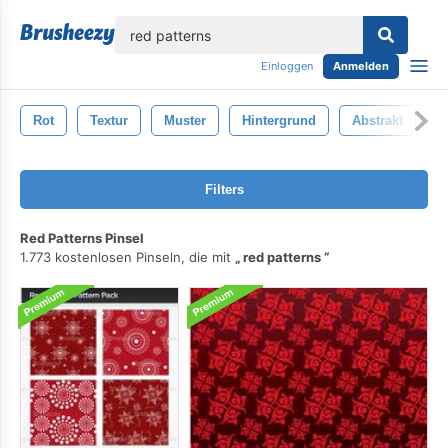
lose
Einloggen
Anmelden
Rot
Textur
Muster
Hintergrund
Abstrakt
G
Filters
Red Patterns Pinsel
1.773 kostenlosen Pinseln, die mit
red patterns