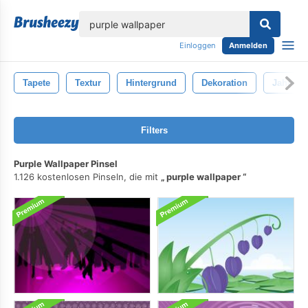
lose
Einloggen
Anmelden
Tapete
Textur
Hintergrund
Dekoration
Jahrgan
Filters
Purple Wallpaper Pinsel
1.126 kostenlosen Pinseln, die mit
purple wallpaper