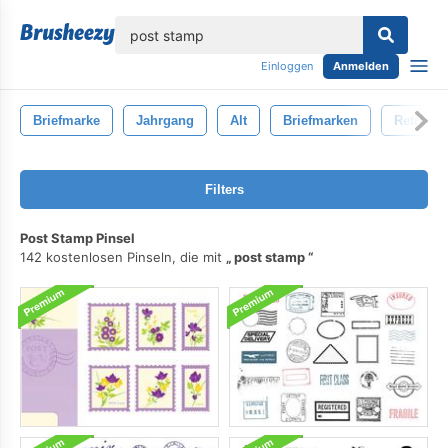
lose
Einloggen
Anmelden
Briefmarke
Jahrgang
Alt
Briefmarken
Retro
Filters
Post Stamp Pinsel
142 kostenlosen Pinseln, die mit
post stamp