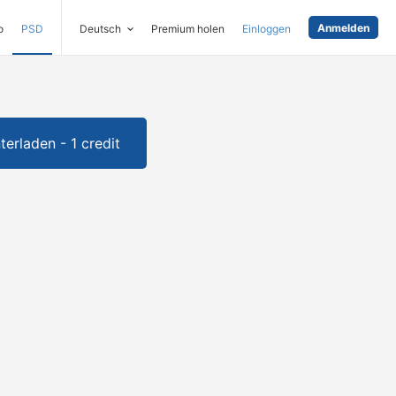
Anmelden
o
PSD
Deutsch
Premium holen
Einloggen
terladen - 1 credit