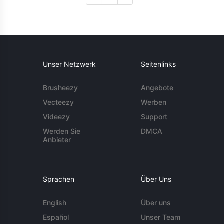
Unser Netzwerk
Seitenlinks
Brusheezy
Angebote
Vecteezy
Werben
Videezy
Support
Werden Sie
DMCA
Anbieter
Sprachen
Über Uns
English
Über uns
Español
Unser Team