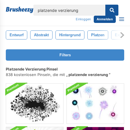
lose
Einloggen
Anmelden
Entwurf
Abstrakt
Hintergrund
Platzen
Explosi
Filters
Platzende Verzierung Pinsel
838 kostenlosen Pinseln, die mit
platzende verzierung