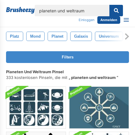
lose
Einloggen
Anmelden
Platz
Mond
Planet
Galaxis
Universum
As
Filters
Planeten Und Weltraum Pinsel
333 kostenlosen Pinseln, die mit
planeten und weltraum