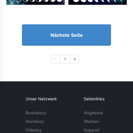
Nächste Seite
1
Unser Netzwerk
Seitenlinks
Brusheezy
Angebote
Vecteezy
Werben
Videezy
Support