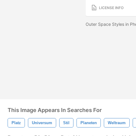
LICENSE INFO
Outer Space Styles in Ph
This Image Appears In Searches For
Platz
Universum
Stil
Planeten
Weltraum