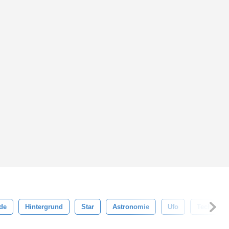
de
Hintergrund
Star
Astronomie
Ufo
Technolog