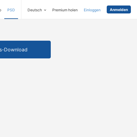
Anmelden
o
PSD
Deutsch
Premium holen
Einloggen
is-Download