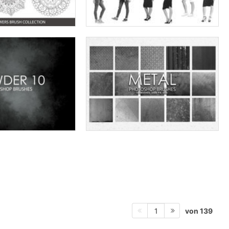
von 139
1