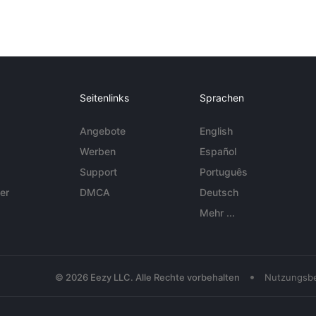
Seitenlinks
Sprachen
Angebote
English
Werben
Español
Support
Português
er
DMCA
Deutsch
Mehr ...
•
© 2026 Eezy LLC. Alle Rechte vorbehalten
Nutzungsb