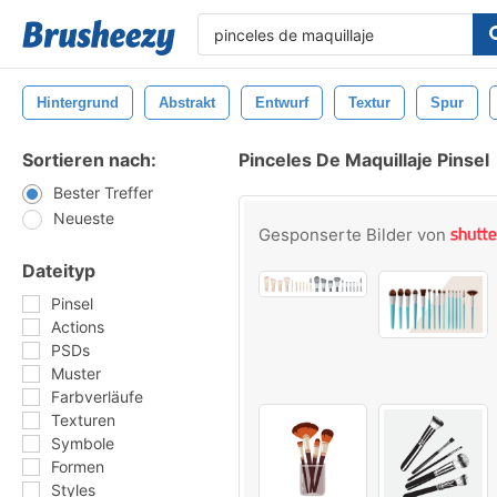
Hintergrund
Abstrakt
Entwurf
Textur
Spur
Sortieren nach:
Pinceles De Maquillaje Pinsel
Bester Treffer
Neueste
Gesponserte Bilder von
Dateityp
Pinsel
Actions
PSDs
Muster
Farbverläufe
Texturen
Symbole
Formen
Styles