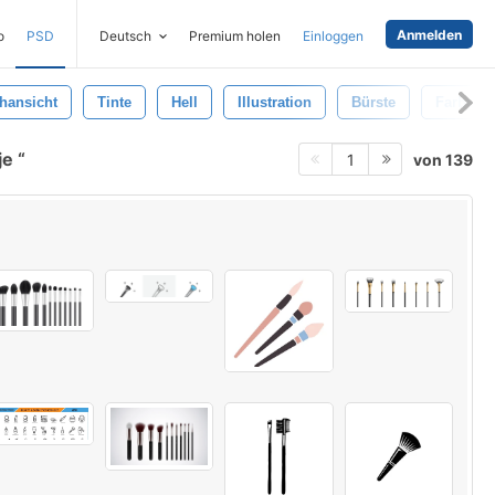
Anmelden
o
PSD
Deutsch
Premium holen
Einloggen
hansicht
Tinte
Hell
Illustration
Bürste
Farbe
je
von 139
1