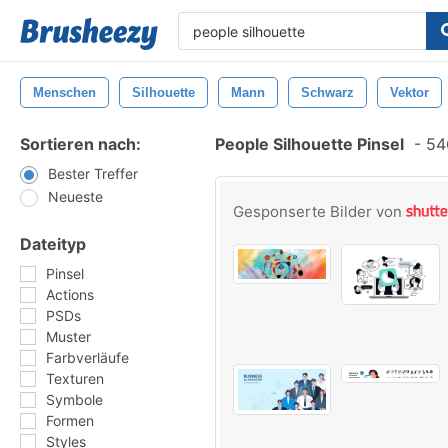
Menschen
Silhouette
Mann
Schwarz
Vektor
Sortieren nach:
People Silhouette Pinsel
-
546
Bester Treffer
Neueste
Gesponserte Bilder von
Dateityp
Pinsel
Actions
PSDs
Muster
Farbverläufe
Texturen
Symbole
Formen
Styles