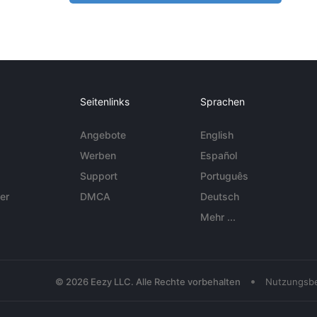
Seitenlinks
Sprachen
Angebote
English
Werben
Español
Support
Português
er
DMCA
Deutsch
Mehr ...
•
© 2026 Eezy LLC. Alle Rechte vorbehalten
Nutzungsb