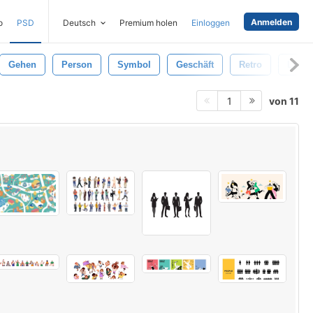
Anmelden
o
PSD
Deutsch
Premium holen
Einloggen
Gehen
Person
Symbol
Geschäft
Retro
Lapto
von 11
1