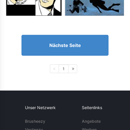
Nächste Seite
1
Unser Netzwerk
Seitenlinks
Brusheezy
Angebote
Vecteezy
Werben