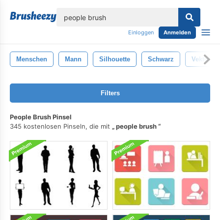
lose
Einloggen
Anmelden
Menschen
Mann
Silhouette
Schwarz
Vektor
Filters
People Brush Pinsel
345 kostenlosen Pinseln, die mit
people brush