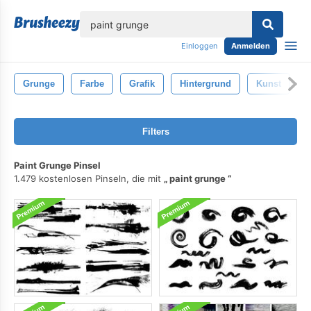
lose
Einloggen
Anmelden
Grunge
Farbe
Grafik
Hintergrund
Kunst
A
Filters
Paint Grunge Pinsel
1.479 kostenlosen Pinseln, die mit
paint grunge