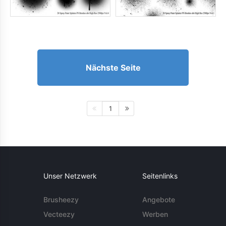
Nächste Seite
1
Unser Netzwerk
Seitenlinks
Brusheezy
Angebote
Vecteezy
Werben