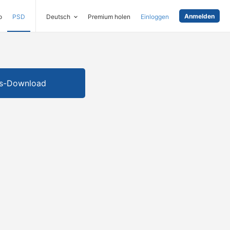
Anmelden
o
PSD
Deutsch
Premium holen
Einloggen
is-Download