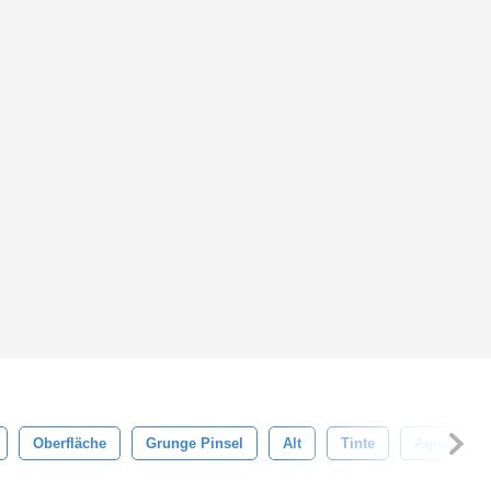
Oberfläche
Grunge Pinsel
Alt
Tinte
Aquarell