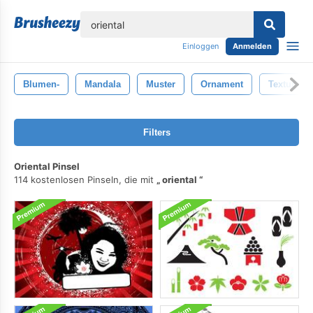
lose
Einloggen
Anmelden
Blumen-
Mandala
Muster
Ornament
Textur
Filters
Oriental Pinsel
114 kostenlosen Pinseln, die mit
oriental