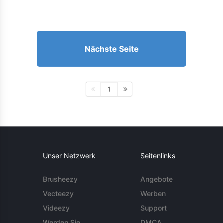
Nächste Seite
1
Unser Netzwerk
Seitenlinks
Brusheezy
Angebote
Vecteezy
Werben
Videezy
Support
Werden Sie
DMCA