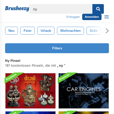
lose
Einloggen
Anmelden
Neu
Feier
Urlaub
Weihnachten
Grün
Fröh
Filters
Ny Pinsel
181 kostenlosen Pinseln, die mit
ny