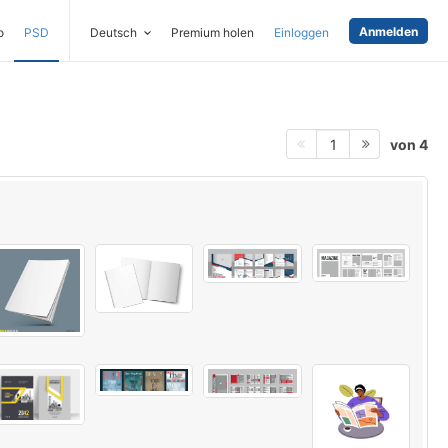
Anmelden
o
PSD
Deutsch
Premium holen
Einloggen
von 4
1