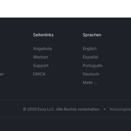
Seitenlinks
Sprachen
Angebote
English
Werben
Español
Support
Português
er
DMCA
Deutsch
Mehr ...
•
© 2026 Eezy LLC. Alle Rechte vorbehalten
Nutzungsb