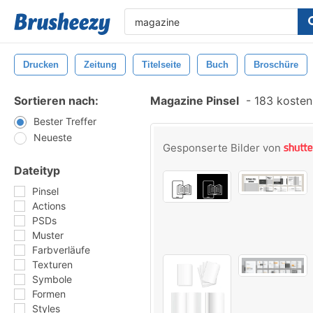
Drucken
Zeitung
Titelseite
Buch
Broschüre
Sortieren nach:
Magazine Pinsel
-
183 kostenl
Bester Treffer
Neueste
Gesponserte Bilder von
Dateityp
Pinsel
Actions
PSDs
Muster
Farbverläufe
Texturen
Symbole
Formen
Styles