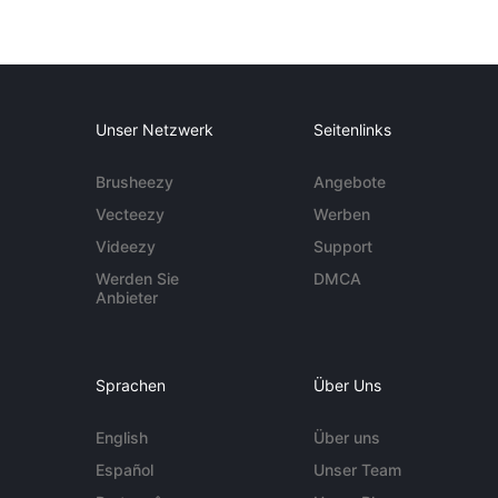
Unser Netzwerk
Seitenlinks
Brusheezy
Angebote
Vecteezy
Werben
Videezy
Support
Werden Sie
DMCA
Anbieter
Sprachen
Über Uns
English
Über uns
Español
Unser Team