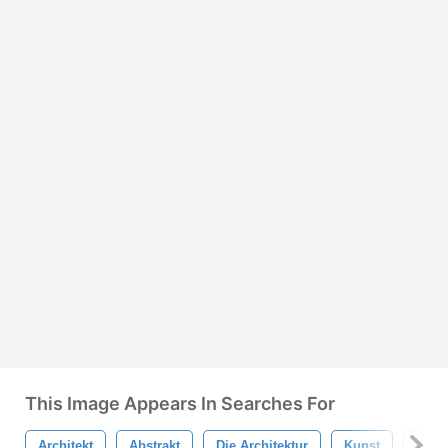
This Image Appears In Searches For
Architekt
Abstrakt
Die Architektur
Kunst
Gebä