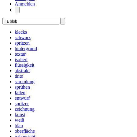
Anmelden
klecks
schwarz
spritzen
hintergrund
textur
isoliert
flüssigkeit
abstrakt
tinte
sammlung
sprühen
fallen
entwurf
spritzer
zeichnung
kunst
weiß
blau
oberfläche
nahansicht