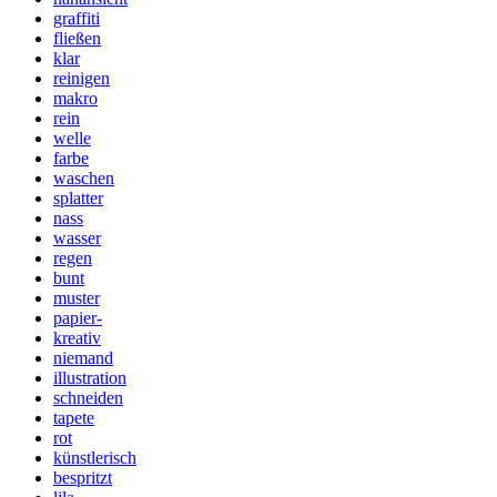
graffiti
fließen
klar
reinigen
makro
rein
welle
farbe
waschen
splatter
nass
wasser
regen
bunt
muster
papier-
kreativ
niemand
illustration
schneiden
tapete
rot
künstlerisch
bespritzt