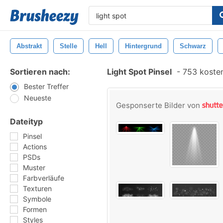
Abstrakt
Stelle
Hell
Hintergrund
Schwarz
Sortieren nach:
Light Spot Pinsel
-
753 kosten
Bester Treffer
Neueste
Gesponserte Bilder von
Dateityp
Pinsel
Actions
PSDs
Muster
Farbverläufe
Texturen
Symbole
Formen
Styles