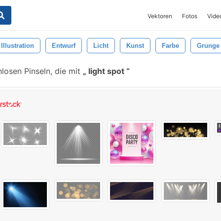
Vektoren
Fotos
Vide
Illustration
Entwurf
Licht
Kunst
Farbe
Grunge
losen Pinseln, die mit
light spot