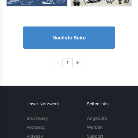
Nächste Seite
1
Unser Netzwerk
Seitenlinks
Brusheezy
Angebote
Vecteezy
Werben
Videezy
Support