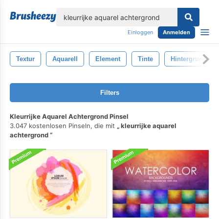
lose
Einloggen
Anmelden
Textur
Aquarell
Element
Tinte
Hintergrund
Filters
Kleurrijke Aquarel Achtergrond Pinsel
3.047 kostenlosen Pinseln, die mit
kleurrijke aquarel
achtergrond