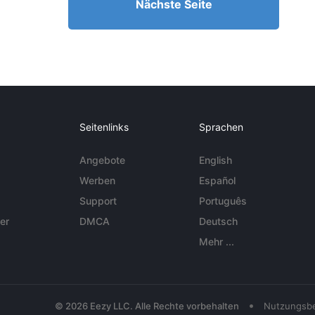
Nächste Seite
Seitenlinks
Sprachen
Angebote
English
Werben
Español
Support
Português
er
DMCA
Deutsch
Mehr ...
•
© 2026 Eezy LLC. Alle Rechte vorbehalten
Nutzungsb