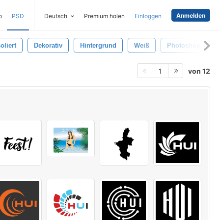
Anmelden
o
PSD
Deutsch
Premium holen
Einloggen
soliert
Dekorativ
Hintergrund
Weiß
Photoshop
von 12
1