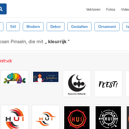
Vektoren
Fotos
Vide
Stil
Modern
Dekor
Gestalten
Ornament
I
sen Pinseln, die mit
kleurrijk