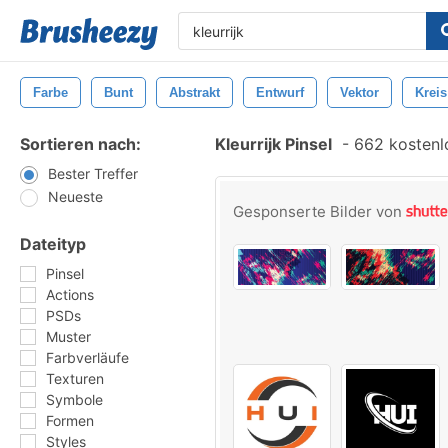
Farbe
Bunt
Abstrakt
Entwurf
Vektor
Kreis
Sortieren nach:
Kleurrijk Pinsel
-
662 kostenlo
Bester Treffer
Neueste
Gesponserte Bilder von
Dateityp
Pinsel
Actions
PSDs
Muster
Farbverläufe
Texturen
Symbole
Formen
Styles