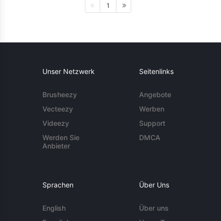
1
Unser Netzwerk
Seitenlinks
Brusheezy
Angebote
Vecteezy
Werben
Videezy
Support
Werden Sie
DMCA
Anbieter
Sprachen
Über Uns
English
Über uns