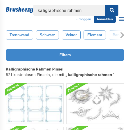
lose
Einloggen
Anmelden
Trennwand
Schwarz
Vektor
Element
Banner
Filters
Kalligraphische Rahmen Pinsel
521 kostenlosen Pinseln, die mit
kalligraphische rahmen