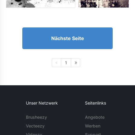
Nächste Seite
1
Unser Netzwerk
Seitenlinks
Brusheezy
Angebote
Vecteezy
Werben
Videezy
Support