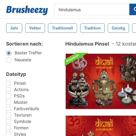
Jahr
Vektor
Traditionell
Tradition
Geistig
Sortieren nach:
Hinduismus Pinsel
-
12 kosten
Bester Treffer
Neueste
Dateityp
Pinsel
Actions
PSDs
Muster
Farbverläufe
Texturen
Symbole
Formen
Styles