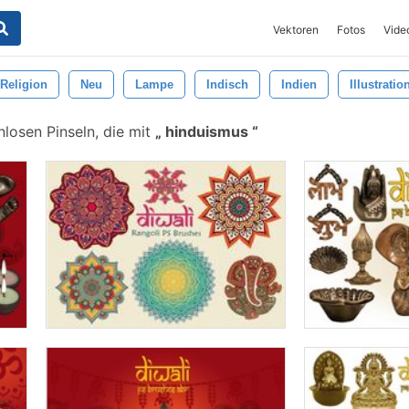
Vektoren
Fotos
Vide
Religion
Neu
Lampe
Indisch
Indien
Illustratio
losen Pinseln, die mit
hinduismus