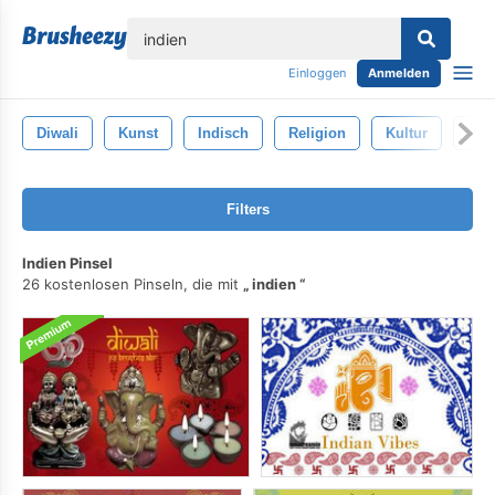
lose
Einloggen
Anmelden
Diwali
Kunst
Indisch
Religion
Kultur
Graf
Filters
Indien Pinsel
26 kostenlosen Pinseln, die mit
indien