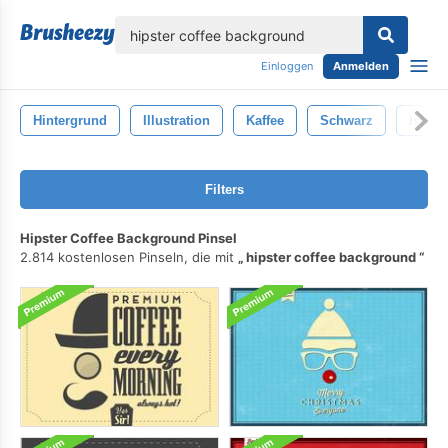
lose
Einloggen
Anmelden
Hintergrund
Illustration
Kaffee
Schwarz
Isolier
Filters
Hipster Coffee Background Pinsel
2.814 kostenlosen Pinseln, die mit
hipster coffee background