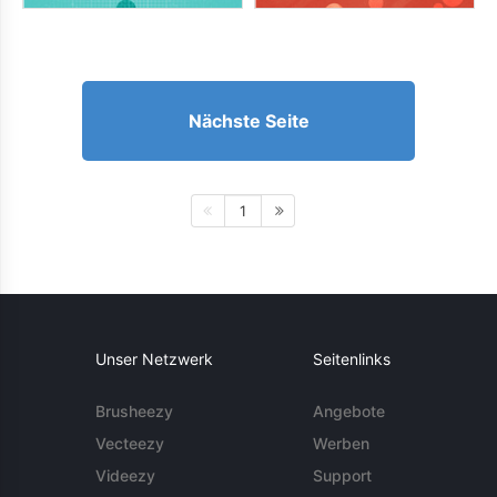
Nächste Seite
1
Unser Netzwerk
Seitenlinks
Brusheezy
Angebote
Vecteezy
Werben
Videezy
Support