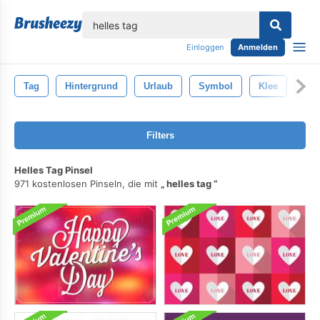
lose
Einloggen
Anmelden
Tag
Hintergrund
Urlaub
Symbol
Klee
Kle
Filters
Helles Tag Pinsel
971 kostenlosen Pinseln, die mit
helles tag