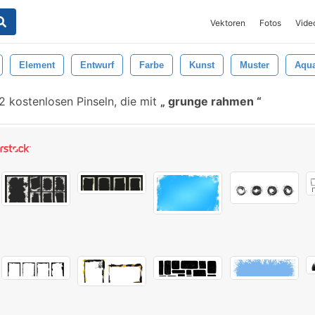
Vektoren
Fotos
Vide
Element
Entwurf
Farbe
Kunst
Muster
Aqua
2 kostenlosen Pinseln, die mit
grunge rahmen