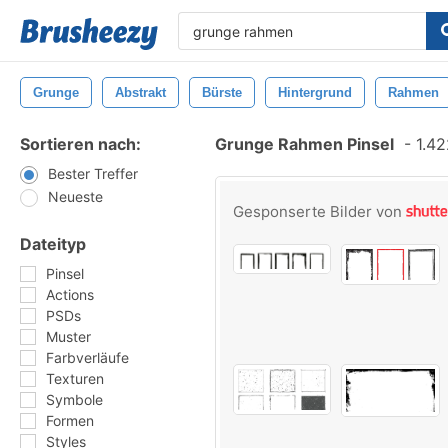
Grunge
Abstrakt
Bürste
Hintergrund
Rahmen
Sortieren nach:
Grunge Rahmen Pinsel
-
1.42
Bester Treffer
Neueste
Gesponserte Bilder von
Dateityp
Pinsel
Actions
PSDs
Muster
Farbverläufe
Texturen
Symbole
Formen
Styles