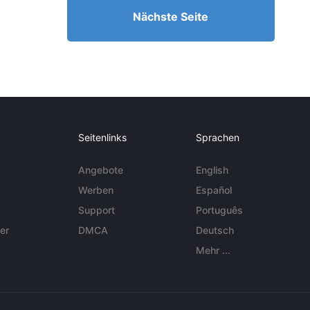
Nächste Seite
Seitenlinks
Sprachen
Angebote
English
Werben
Español
Support
Português
er
DMCA
Deutsch
Mehr ...