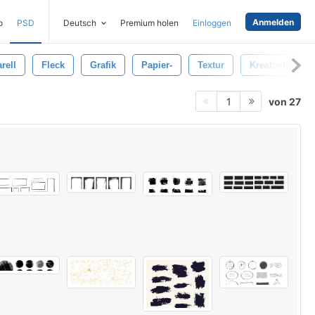
Anmelden
o
PSD
Deutsch
Premium holen
Einloggen
rell
Fleck
Grafik
Papier-
Textur
Kreativität
von 27
1