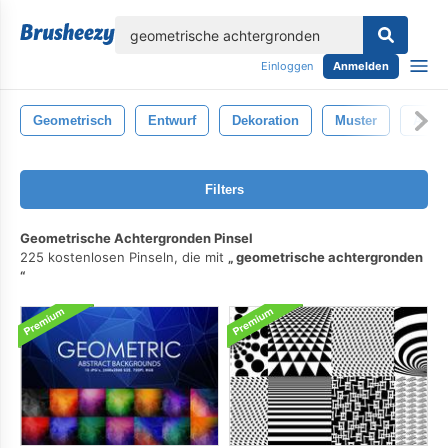
lose
Einloggen
Anmelden
Geometrisch
Entwurf
Dekoration
Muster
Abstr
Filters
Geometrische Achtergronden Pinsel
225 kostenlosen Pinseln, die mit
geometrische achtergronden