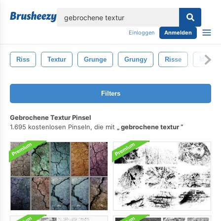
lose
Einloggen
Anmelden
Riss
Textur
Grunge
Grungy
Risse
Mauer
Filters
Gebrochene Textur Pinsel
1.695 kostenlosen Pinseln, die mit
gebrochene textur