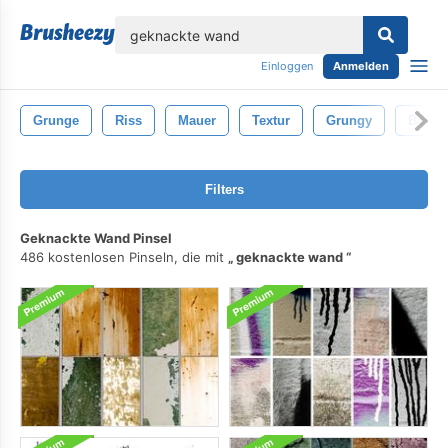
lose
Einloggen
Anmelden
Grunge
Riss
Mauer
Textur
Grungy
Boden
Filters
Geknackte Wand Pinsel
486 kostenlosen Pinseln, die mit
geknackte wand