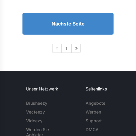
Nächste Seite
1
Unser Netzwerk
Seitenlinks
Brusheezy
Angebote
Vecteezy
Werben
Videezy
Support
Werden Sie
DMCA
Anbieter