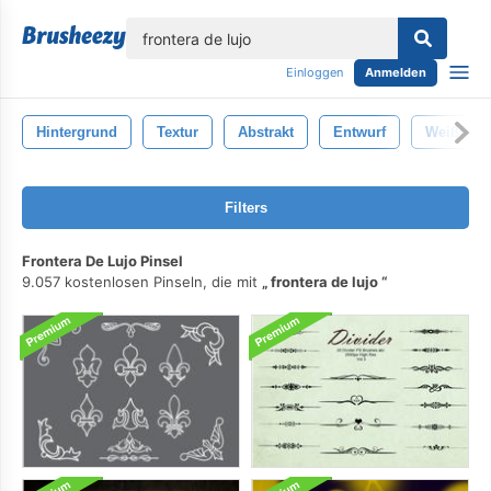
lose
Einloggen
Anmelden
Hintergrund
Textur
Abstrakt
Entwurf
Weiß
Filters
Frontera De Lujo Pinsel
9.057 kostenlosen Pinseln, die mit
frontera de lujo