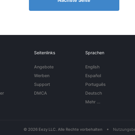
Nächste Seite
Seitenlinks
Sprachen
Angebote
English
Werben
Español
Support
Português
er
DMCA
Deutsch
Mehr ...
•
© 2026 Eezy LLC. Alle Rechte vorbehalten
Nutzungsb