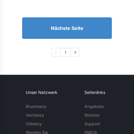
Nächste Seite
1
Unser Netzwerk
Seitenlinks
Brusheezy
Angebote
Vecteezy
Werben
Videezy
Support
Werden Sie
DMCA