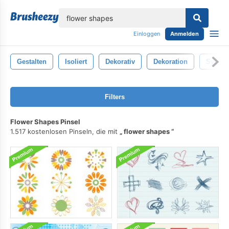
lose
Einloggen
Anmelden
Gestalten
Isoliert
Dekorativ
Dekoration
Symbo
Filters
Flower Shapes Pinsel
1.517 kostenlosen Pinseln, die mit
flower shapes