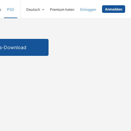
Anmelden
o
PSD
Deutsch
Premium holen
Einloggen
is-Download