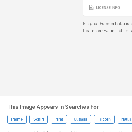
LICENSE INFO
Ein paar Formen habe ich
Piraten verwandt fühlte. 
This Image Appears In Searches For
Palme
Schiff
Pirat
Cutlass
Tricorn
Natur