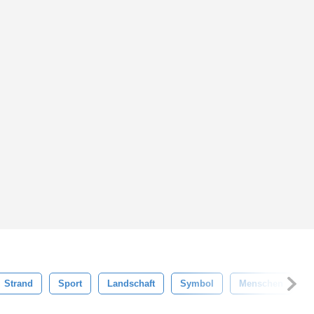
Strand
Sport
Landschaft
Symbol
Menschen
P