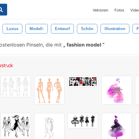
Vektoren
Fotos
Vide
Luxus
Modell-
Entwurf
Schön
Illustration
F
stenlosen Pinseln, die mit
fashion model