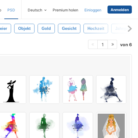
Anmelden
o
PSD
Deutsch
Premium holen
Einloggen
eier
Objekt
Gold
Gesicht
Hochzeit
Jahrgang
von 6
1