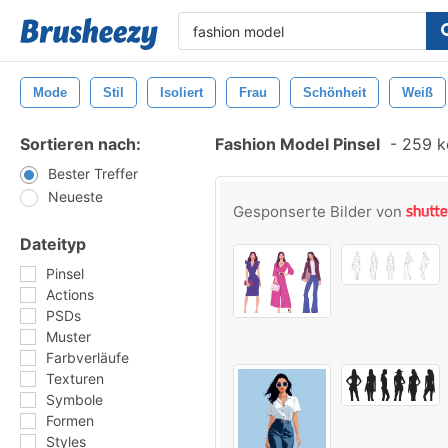
Mode
Stil
Isoliert
Frau
Schönheit
Weiß
Sortieren nach:
Fashion Model Pinsel
-
259 ko
Bester Treffer
Neueste
Gesponserte Bilder von
Dateityp
Pinsel
Actions
PSDs
Muster
Farbverläufe
Texturen
Symbole
Formen
Styles