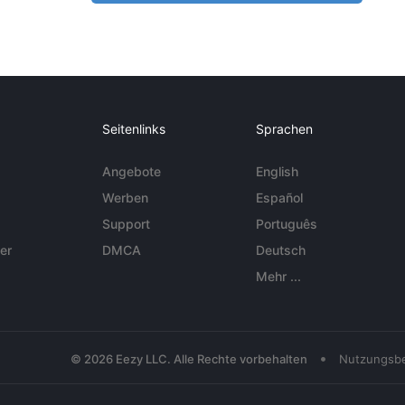
Seitenlinks
Sprachen
Angebote
English
Werben
Español
Support
Português
er
DMCA
Deutsch
Mehr ...
•
© 2026 Eezy LLC. Alle Rechte vorbehalten
Nutzungsb