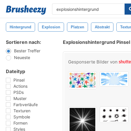
Hintergrund
Explosion
Platzen
Abstrakt
Textu
Sortieren nach:
Explosionshintergrund Pinsel
Bester Treffer
Neueste
Gesponserte Bilder von
Dateityp
Pinsel
Actions
PSDs
Muster
Farbverläufe
Texturen
Symbole
Formen
Styles