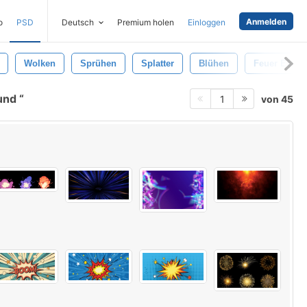
Anmelden
o
PSD
Deutsch
Premium holen
Einloggen
Wolken
Sprühen
Splatter
Blühen
Feuer Explo
rund
von 45
1