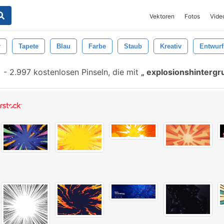
Vektoren
Fotos
Vide
r
Tapete
Blau
Farbe
Staub
Kreativ
Entwurf
-
2.997 kostenlosen Pinseln, die mit
explosionshinterg