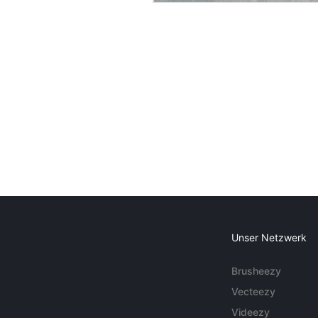
Unser Netzwerk
Brusheezy
Vecteezy
Videezy