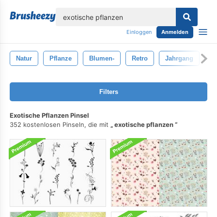
lose
Einloggen
Anmelden
Natur
Pflanze
Blumen-
Retro
Jahrgang
B
Filters
Exotische Pflanzen Pinsel
352 kostenlosen Pinseln, die mit
exotische pflanzen