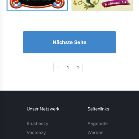
Nächste Seite
1
Unser Netzwerk
Seitenlinks
Brusheezy
Angebote
Vecteezy
Werben