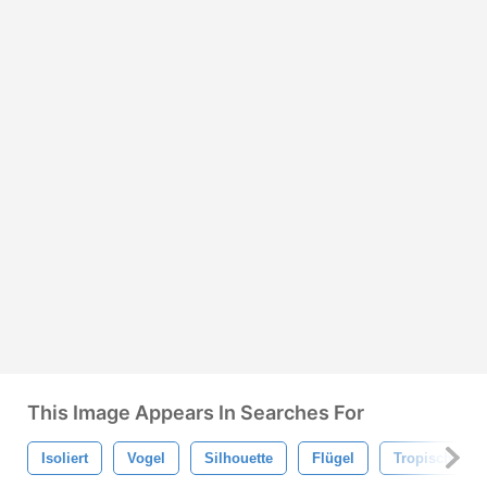
This Image Appears In Searches For
Isoliert
Vogel
Silhouette
Flügel
Tropisch