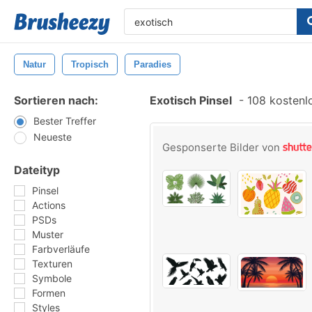
Natur
Tropisch
Paradies
Sortieren nach:
Exotisch Pinsel
-
108 kostenlo
Bester Treffer
Neueste
Gesponserte Bilder von
Dateityp
Pinsel
Actions
PSDs
Muster
Farbverläufe
Texturen
Symbole
Formen
Styles