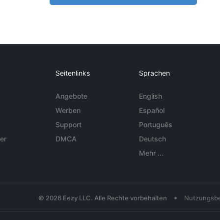
Seitenlinks
Sprachen
Angebote
English
Werben
Español
Support
Português
er
DMCA
Deutsch
Mehr ...
•
© 2026 Eezy LLC. Alle Rechte vorbehalten
Nutzungsb