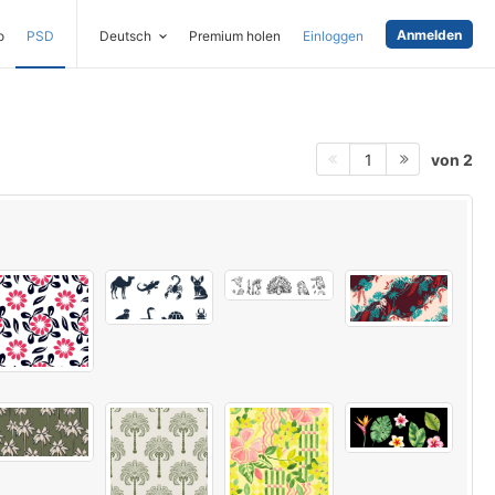
Anmelden
o
PSD
Deutsch
Premium holen
Einloggen
von 2
1