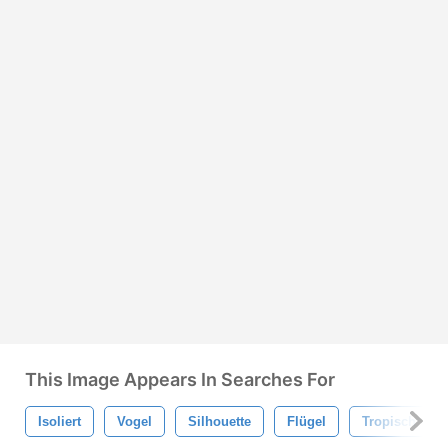
This Image Appears In Searches For
Isoliert
Vogel
Silhouette
Flügel
Tropisch