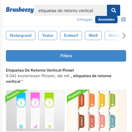
lose
Einloggen
Anmelden
Hintergrund
Textur
Entwurf
Weiß
Abstrakt
Filters
Etiquetas De Retorno Vertical Pinsel
9.042 kostenlosen Pinseln, die mit
etiquetas de retorno
vertical