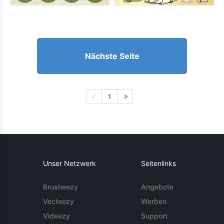
Nächste Seite
1
Unser Netzwerk
Seitenlinks
Brusheezy
Angebote
Vecteezy
Werben
Videezy
Support