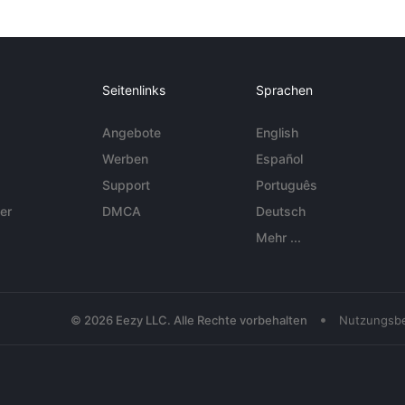
Seitenlinks
Sprachen
Angebote
English
Werben
Español
Support
Português
er
DMCA
Deutsch
Mehr ...
•
© 2026 Eezy LLC. Alle Rechte vorbehalten
Nutzungsb