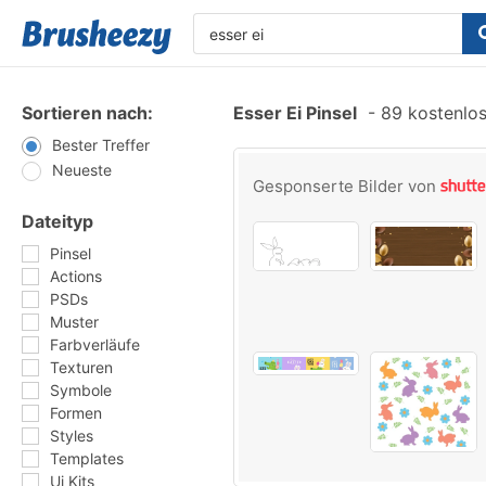
Sortieren nach:
Esser Ei Pinsel
-
89 kostenlos
Bester Treffer
Neueste
Gesponserte Bilder von
Dateityp
Pinsel
Actions
PSDs
Muster
Farbverläufe
Texturen
Symbole
Formen
Styles
Templates
Ui Kits