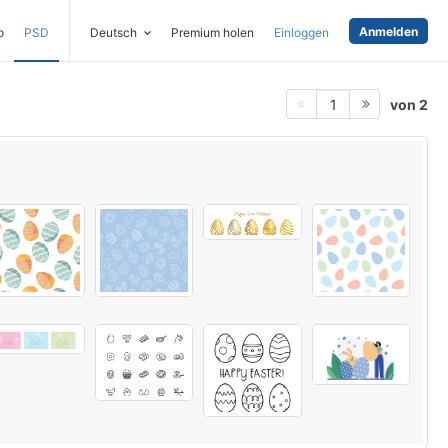
Anmelden
o
PSD
Deutsch
Premium holen
Einloggen
von 2
1