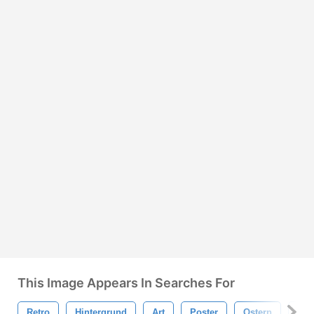
This Image Appears In Searches For
Retro
Hintergrund
Art
Poster
Ostern
Ost