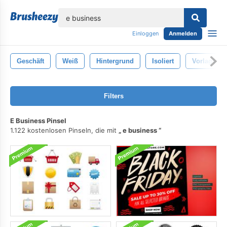
lose
Einloggen
Anmelden
Geschäft
Weiß
Hintergrund
Isoliert
Vorlage
Filters
E Business Pinsel
1.122 kostenlosen Pinseln, die mit
e business