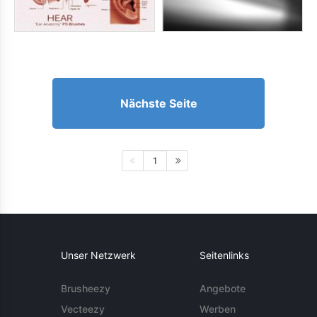
Nächste Seite
1
Unser Netzwerk
Seitenlinks
Brusheezy
Angebote
Vecteezy
Werben