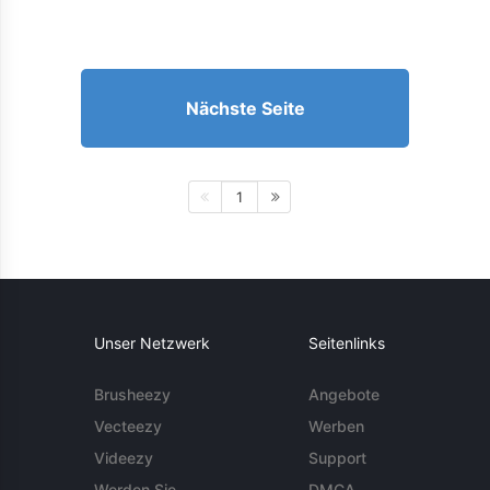
Nächste Seite
1
Unser Netzwerk
Seitenlinks
Brusheezy
Angebote
Vecteezy
Werben
Videezy
Support
Werden Sie
DMCA