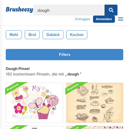
lose
Einloggen
Anmelden
Mehl
Brot
Gebäck
Kuchen
Filters
Dough Pinsel
162 kostenlosen Pinseln, die mit
dough