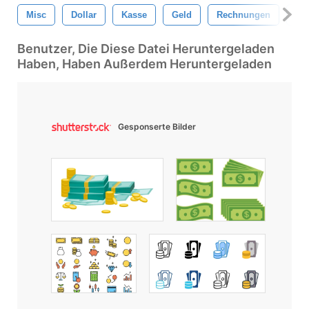
Misc
Dollar
Kasse
Geld
Rechnungen
Bli
Benutzer, Die Diese Datei Heruntergeladen
Haben, Haben Außerdem Heruntergeladen
Gesponserte Bilder