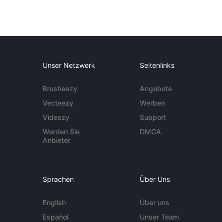
Unser Netzwerk
Seitenlinks
Brusheezy
Angebote
Vecteezy
Werben
Videezy
Support
Werden Sie
DMCA
Anbieter
Sprachen
Über Uns
English
Über uns
Español
Unser Team