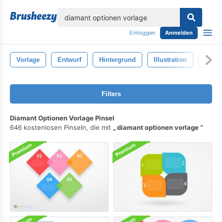
lose
Einloggen
Anmelden
Vorlage
Entwurf
Hintergrund
Illustration
Isolie
Filters
Diamant Optionen Vorlage Pinsel
646 kostenlosen Pinseln, die mit
diamant optionen vorlage